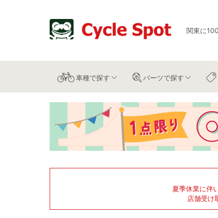
関東に10
車種
で探す
パーツ
で探す
夏季休業に伴
店舗受け