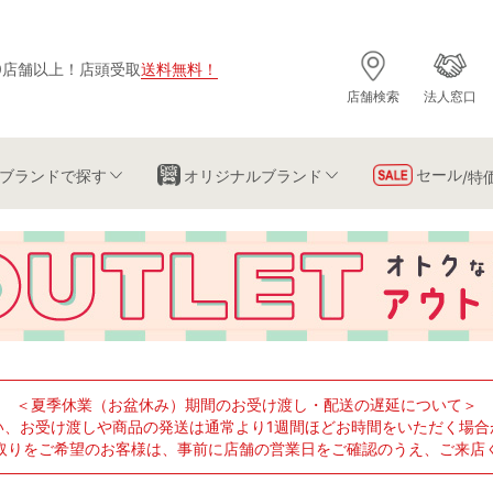
0店舗以上
！
店頭受取
送料無料
！
店舗検索
法人窓口
セール
ブランド
で探す
オリジナルブランド
/特
＜夏季休業（お盆休み）期間のお受け渡し・配送の遅延について＞
い、お受け渡しや商品の発送は通常より1週間ほどお時間をいただく場合
取りをご希望のお客様は、事前に店舗の営業日をご確認のうえ、ご来店