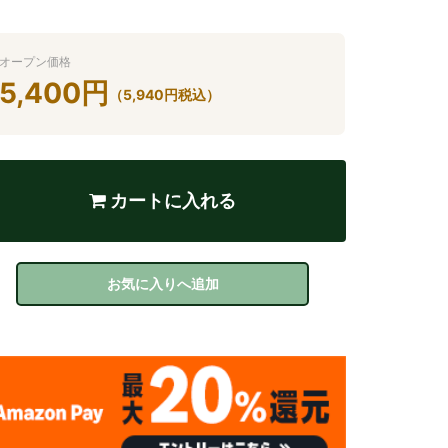
オープン価格
5,400
円
（
5,940
円
税込）
カートに入れる
お気に入りへ追加