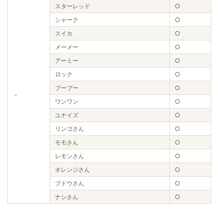
スターレッド
○
シャーク
○
スイカ
○
メーメー
○
アーミー
○
ロック
○
ブーブー
○
－
ワンワン
○
ユナイズ
○
リンゴさん
○
モモさん
○
レモンさん
○
オレンジさん
○
ブドウさん
○
ナシさん
○