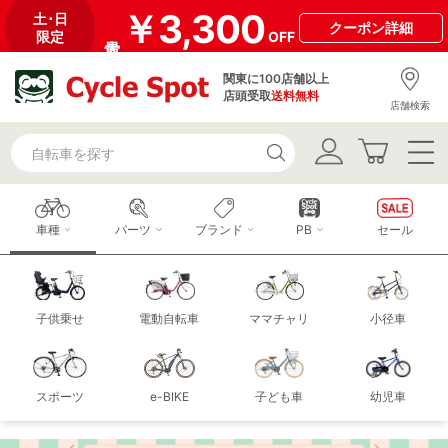
￥3,300
土･日
クーポン
詳細
限定
OFF
関東に100店舗以上
店頭受取
送料無料
店舗検索
車種
パーツ
ブランド
PB
セール
子供乗せ
電動自転車
ママチャリ
小径車
スポーツ
e-BIKE
子ども車
幼児車