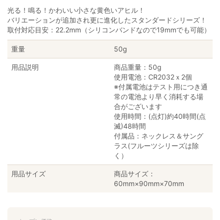
光る！鳴る！かわいい小さな黄色いアヒル！
バリエーションが追加され更に進化したスタンダードシリーズ！
取付対応目安：22.2mm（シリコンバンドなので19mmでも可能）
重量
50g
用品説明
商品重量：50g
使用電池：CR2032ｘ2個
※付属電池はテスト用につき通
常の電池より早く消耗する場
合がございます
使用時間：(点灯)約40時間(点
滅)48時間
付属品：ネックレス＆サング
ラス(フルーツシリーズは除
く）
用品サイズ
商品サイズ：
60mm×90mm×70mm