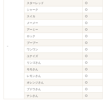
スターレッド
○
シャーク
○
スイカ
○
メーメー
○
アーミー
○
ロック
○
ブーブー
○
－
ワンワン
○
ユナイズ
○
リンゴさん
○
モモさん
○
レモンさん
○
オレンジさん
○
ブドウさん
○
ナシさん
○