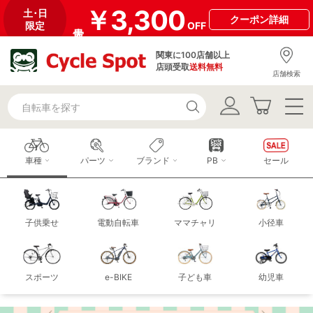
￥3,300
土･日
クーポン
詳細
限定
OFF
関東に100店舗以上
店頭受取
送料無料
店舗検索
車種
パーツ
ブランド
PB
セール
子供乗せ
電動自転車
ママチャリ
小径車
スポーツ
e-BIKE
子ども車
幼児車