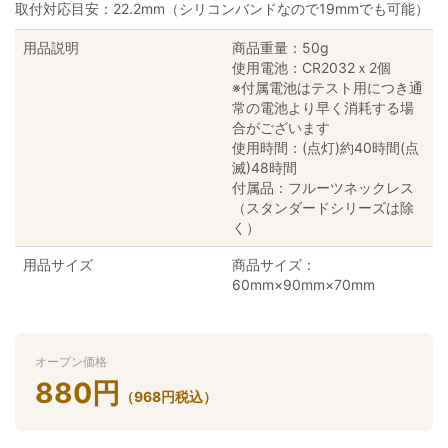
取付対応目安：22.2mm（シリコンバンドなので19mmでも可能）
用品説明
商品重量：50g
使用電池：CR2032ｘ2個
※付属電池はテスト用につき通
常の電池より早く消耗する場
合がございます
使用時間：(点灯)約40時間(点
滅)48時間
付属品：フルーツネックレス
（スタンダードシリーズは除
く）
用品サイズ
商品サイズ：
60mm×90mm×70mm
オープン価格
880
円
（
968
円
税込）