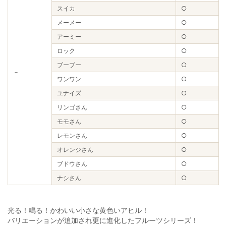
スイカ
○
メーメー
○
アーミー
○
ロック
○
ブーブー
○
－
ワンワン
○
ユナイズ
○
リンゴさん
○
モモさん
○
レモンさん
○
オレンジさん
○
ブドウさん
○
ナシさん
○
光る！鳴る！かわいい小さな黄色いアヒル！
バリエーションが追加され更に進化したフルーツシリーズ！