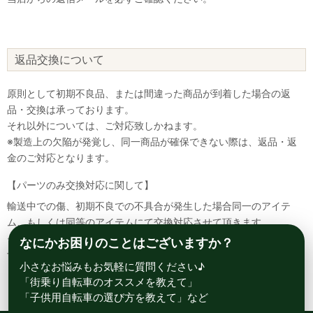
返品交換について
原則として初期不良品、または間違った商品が到着した場合の返
品・交換は承っております。
それ以外については、ご対応致しかねます。
※製造上の欠陥が発覚し、同一商品が確保できない際は、返品・返
金のご対応となります。
【パーツのみ交換対応に関して】
輸送中での傷、初期不良での不具合が発生した場合同一のアイテ
ム、もしくは同等のアイテムにて交換対応させて頂きます。
その場合該当部品を着払いにて返送して頂く必要が御座いますので
なにかお困りのことはございますか？
予めご了承ください。
小さなお悩みもお気軽に質問ください♪
「街乗り自転車のオススメを教えて」
「子供用自転車の選び方を教えて」など