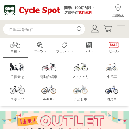
関東に100店舗以上
店頭受取
送料無料
店舗検索
車種
パーツ
ブランド
PB
セール
子供乗せ
電動自転車
ママチャリ
小径車
スポーツ
e-BIKE
子ども車
幼児車