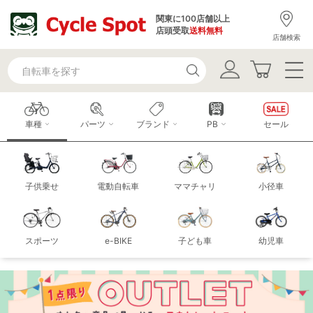
関東に100店舗以上
店頭受取
送料無料
店舗検索
車種
パーツ
ブランド
PB
セール
子供乗せ
電動自転車
ママチャリ
小径車
スポーツ
e-BIKE
子ども車
幼児車