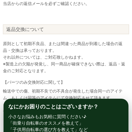
当店からの返信メールを必ずご確認ください。
返品交換について
原則として初期不良品、または間違った商品が到着した場合の返
品・交換は承っております。
それ以外については、ご対応致しかねます。
※製造上の欠陥が発覚し、同一商品が確保できない際は、返品・返
金のご対応となります。
【パーツのみ交換対応に関して】
輸送中での傷、初期不良での不具合が発生した場合同一のアイテ
ム、もしくは同等のアイテムにて交換対応させて頂きます。
その場合該当部品を着払いにて返送して頂く必要が御座いますので
なにかお困りのことはございますか？
予めご了承ください。
小さなお悩みもお気軽に質問ください♪
「街乗り自転車のオススメを教えて」
「子供用自転車の選び方を教えて」など