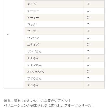
スイカ
○
メーメー
○
アーミー
○
ロック
○
ブーブー
○
－
ワンワン
○
ユナイズ
○
リンゴさん
○
モモさん
○
レモンさん
○
オレンジさん
○
ブドウさん
○
ナシさん
○
光る！鳴る！かわいい小さな黄色いアヒル！
バリエーションが追加され更に進化したフルーツシリーズ！