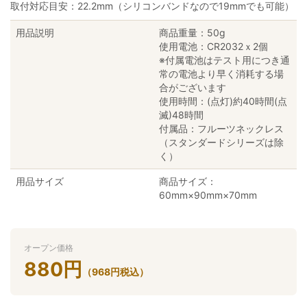
取付対応目安：22.2mm（シリコンバンドなので19mmでも可能）
用品説明
商品重量：50g
使用電池：CR2032ｘ2個
※付属電池はテスト用につき通
常の電池より早く消耗する場
合がございます
使用時間：(点灯)約40時間(点
滅)48時間
付属品：フルーツネックレス
（スタンダードシリーズは除
く）
用品サイズ
商品サイズ：
60mm×90mm×70mm
オープン価格
880
円
（
968
円
税込）