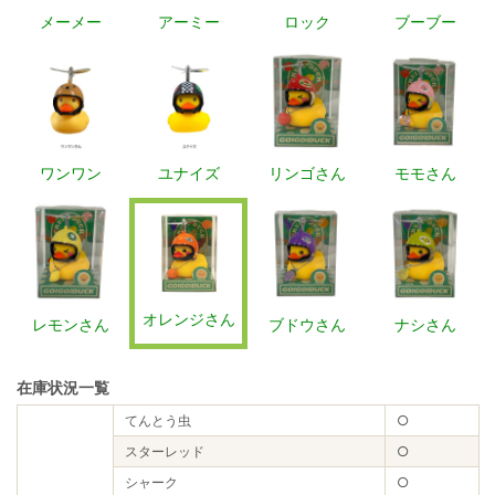
メーメー
アーミー
ロック
ブーブー
ワンワン
ユナイズ
リンゴさん
モモさん
オレンジさん
レモンさん
ブドウさん
ナシさん
在庫状況一覧
てんとう虫
○
スターレッド
○
シャーク
○