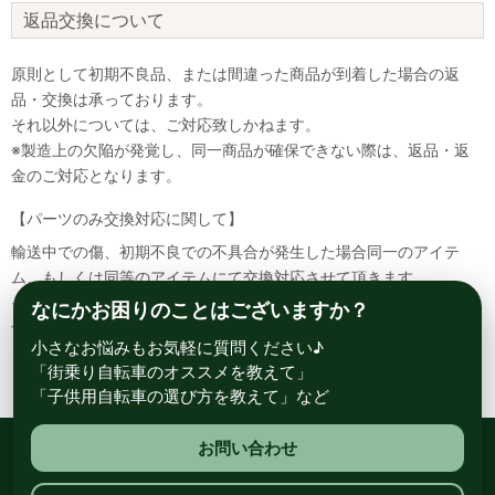
返品交換について
原則として初期不良品、または間違った商品が到着した場合の返
品・交換は承っております。
それ以外については、ご対応致しかねます。
※製造上の欠陥が発覚し、同一商品が確保できない際は、返品・返
金のご対応となります。
【パーツのみ交換対応に関して】
輸送中での傷、初期不良での不具合が発生した場合同一のアイテ
ム、もしくは同等のアイテムにて交換対応させて頂きます。
その場合該当部品を着払いにて返送して頂く必要が御座いますので
なにかお困りのことはございますか？
予めご了承ください。
小さなお悩みもお気軽に質問ください♪
「街乗り自転車のオススメを教えて」
「子供用自転車の選び方を教えて」など
お問い合わせ
総合自転車専門店 サイクルスポット ル・サイク