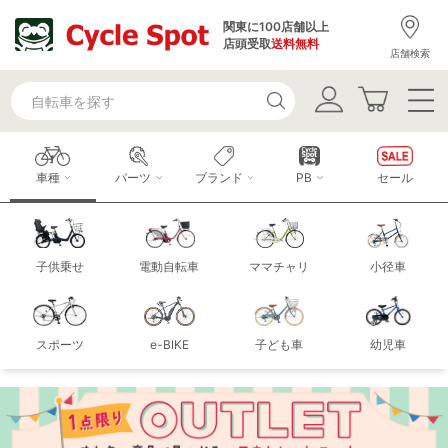
関東に100店舗以上
店頭受取
送料無料
店舗検索
車種
パーツ
ブランド
PB
セール
子供乗せ
電動自転車
ママチャリ
小径車
スポーツ
e-BIKE
子ども車
幼児車