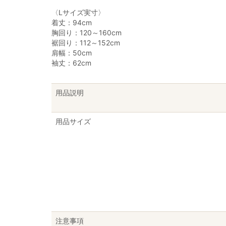
〈Lサイズ実寸〉
着丈：94cm
胸回り：120～160cm
裾回り：112～152cm
肩幅：50cm
袖丈：62cm
用品説明
用品サイズ
注意事項