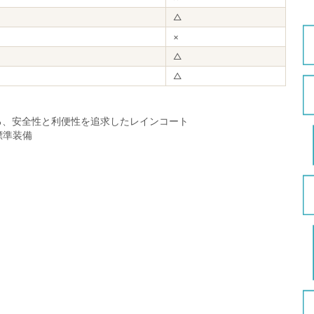
△
×
△
△
る、安全性と利便性を追求したレインコート
標準装備