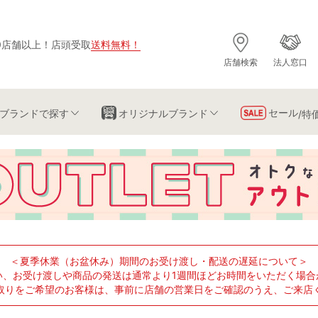
0店舗以上
！
店頭受取
送料無料
！
店舗検索
法人窓口
セール
ブランド
で探す
オリジナルブランド
/特
＜夏季休業（お盆休み）期間のお受け渡し・配送の遅延について＞
い、お受け渡しや商品の発送は通常より1週間ほどお時間をいただく場合
取りをご希望のお客様は、事前に店舗の営業日をご確認のうえ、ご来店