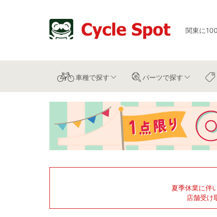
関東に10
車種
で探す
パーツ
で探す
夏季休業に伴
店舗受け