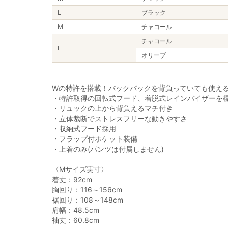
L
ブラック
M
チャコール
チャコール
L
オリーブ
Wの特許を搭載！バックパックを背負っていても使え
・特許取得の回転式フード、着脱式レインバイザーを
・リュックの上から背負えるマチ付き
・立体裁断でストレスフリーな動きやすさ
・収納式フード採用
・フラップ付ポケット装備
・上着のみ(パンツは付属しません)
〈Mサイズ実寸〉
着丈：92cm
胸回り：116～156cm
裾回り：108～148cm
肩幅：48.5cm
袖丈：60.8cm