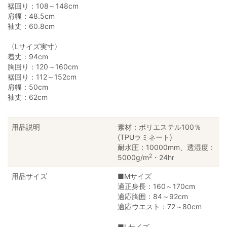
裾回り：108～148cm
肩幅：48.5cm
袖丈：60.8cm
〈Lサイズ実寸〉
着丈：94cm
胸回り：120～160cm
裾回り：112～152cm
肩幅：50cm
袖丈：62cm
用品説明
素材：ポリエステル100％
(TPUラミネート)
耐水圧：10000mm、透湿度：
2
5000g/m
・24hr
用品サイズ
■Mサイズ
適正身長：160～170cm
適応胸囲：84～92cm
適応ウエスト：72～80cm
■Lサイズ