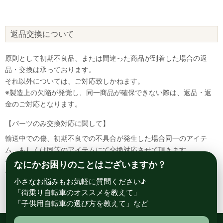
返品交換について
原則として初期不良品、または間違った商品が到着した場合の返
品・交換は承っております。
それ以外については、ご対応致しかねます。
※製造上の欠陥が発覚し、同一商品が確保できない際は、返品・返
金のご対応となります。
【パーツのみ交換対応に関して】
輸送中での傷、初期不良での不具合が発生した場合同一のアイテ
ム、もしくは同等のアイテムにて交換対応させて頂きます。
その場合該当部品を着払いにて返送して頂く必要が御座いますので
なにかお困りのことはございますか？
予めご了承ください。
小さなお悩みもお気軽に質問ください♪
「街乗り自転車のオススメを教えて」
「子供用自転車の選び方を教えて」など