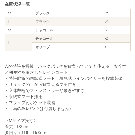
在庫状況一覧
M
ブラック
△
L
ブラック
△
M
チャコール
×
チャコール
○
L
オリーブ
○
Wの特許を搭載！バックパックを背負っていても使える、安全性
と利便性を追求したレインコート
・特許取得の回転式フード、着脱式レインバイザーを標準装備
・リュックの上から背負えるマチ付き
・立体裁断でストレスフリーな動きやすさ
・収納式フード採用
・フラップ付ポケット装備
・上着のみ(パンツは付属しません)
〈Mサイズ実寸〉
着丈：92cm
胸回り：116～156cm