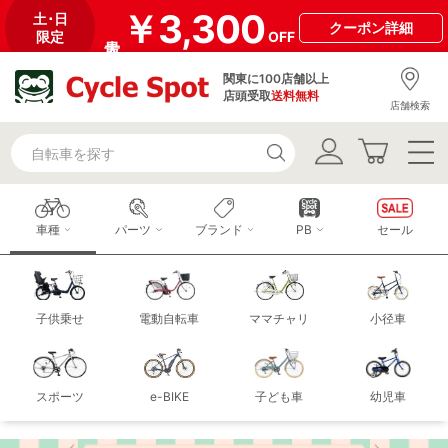
￥3,300
土･日
クーポン
詳細
限定
OFF
関東に100店舗以上
店頭受取
送料無料
店舗検索
車種
パーツ
ブランド
PB
セール
子供乗せ
電動自転車
ママチャリ
小径車
スポーツ
e-BIKE
子ども車
幼児車