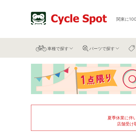
関東に10
車種
で探す
パーツ
で探す
夏季休業に伴
店舗受け