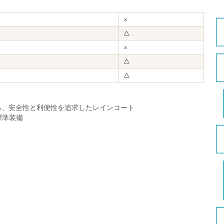
×
△
×
△
△
る、安全性と利便性を追求したレインコート
標準装備