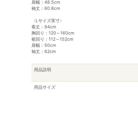
肩幅：48.5cm
袖丈：60.8cm
〈Lサイズ実寸〉
着丈：94cm
胸回り：120～160cm
裾回り：112～152cm
肩幅：50cm
袖丈：62cm
用品説明
用品サイズ