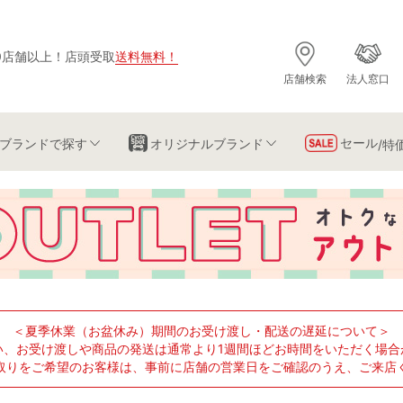
0店舗以上
！
店頭受取
送料無料
！
店舗検索
法人窓口
セール
ブランド
で探す
オリジナルブランド
/特
＜夏季休業（お盆休み）期間のお受け渡し・配送の遅延について＞
い、お受け渡しや商品の発送は通常より1週間ほどお時間をいただく場合
取りをご希望のお客様は、事前に店舗の営業日をご確認のうえ、ご来店