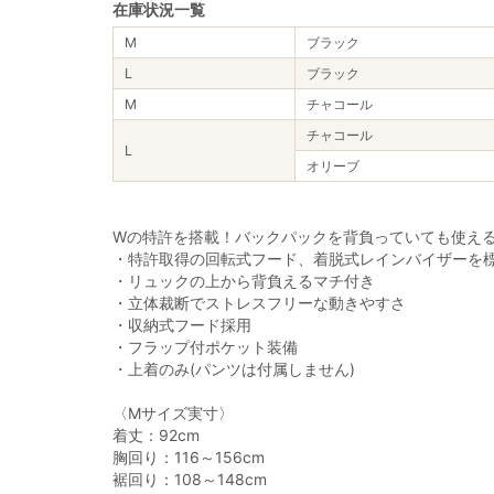
在庫状況一覧
M
ブラック
L
ブラック
M
チャコール
チャコール
L
オリーブ
Wの特許を搭載！バックパックを背負っていても使え
・特許取得の回転式フード、着脱式レインバイザーを
・リュックの上から背負えるマチ付き
・立体裁断でストレスフリーな動きやすさ
・収納式フード採用
・フラップ付ポケット装備
・上着のみ(パンツは付属しません)
〈Mサイズ実寸〉
着丈：92cm
胸回り：116～156cm
裾回り：108～148cm