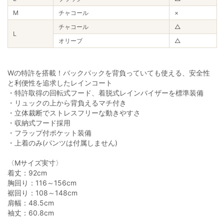
M
チャコール
×
チャコール
△
L
オリーブ
△
Wの特許を搭載！バックパックを背負っていても使える、安全性
と利便性を追求したレインコート
・特許取得の回転式フード、着脱式レインバイザーを標準装備
・リュックの上から背負えるマチ付き
・立体裁断でストレスフリーな動きやすさ
・収納式フード採用
・フラップ付ポケット装備
・上着のみ(パンツは付属しません)
〈Mサイズ実寸〉
着丈：92cm
胸回り：116～156cm
裾回り：108～148cm
肩幅：48.5cm
袖丈：60.8cm