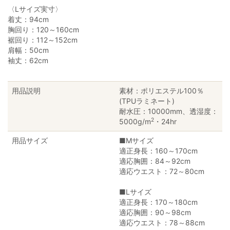
〈Lサイズ実寸〉
着丈：94cm
胸回り：120～160cm
裾回り：112～152cm
肩幅：50cm
袖丈：62cm
用品説明
素材：ポリエステル100％
(TPUラミネート)
耐水圧：10000mm、透湿度：
2
5000g/m
・24hr
用品サイズ
■Mサイズ
適正身長：160～170cm
適応胸囲：84～92cm
適応ウエスト：72～80cm
■Lサイズ
適正身長：170～180cm
適応胸囲：90～98cm
適応ウエスト：78～88cm