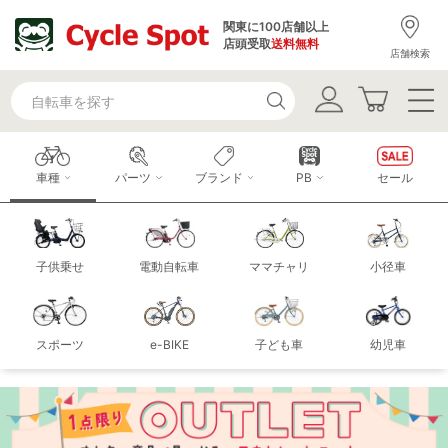
関東に100店舗以上
店頭受取
送料無料
店舗検索
車種
パーツ
ブランド
PB
セール
子供乗せ
電動自転車
ママチャリ
小径車
スポーツ
e-BIKE
子ども車
幼児車