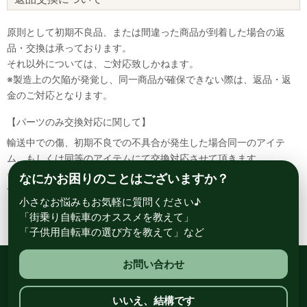
原則として初期不良品、または間違った商品が到着した場合の返
品・交換は承っております。
それ以外については、ご対応致しかねます。
※製造上の欠陥が発覚し、同一商品が確保できない際は、返品・返
金のご対応となります。
【パーツのみ交換対応に関して】
輸送中での傷、初期不良での不具合が発生した場合同一のアイテ
ム、もしくは同等のアイテムにて交換対応させて頂きます。
その場合該当部品を着払いにて返送して頂く必要が御座いますので
なにかお困りのことはございますか？
予めご了承ください。
小さなお悩みもお気軽に質問ください♪
「街乗り自転車のオススメを教えて」
「子供用自転車の選び方を教えて」など
お問い合わせ
総合自転車専門店 サイクルスポット ル・サイク
いいえ、結構です