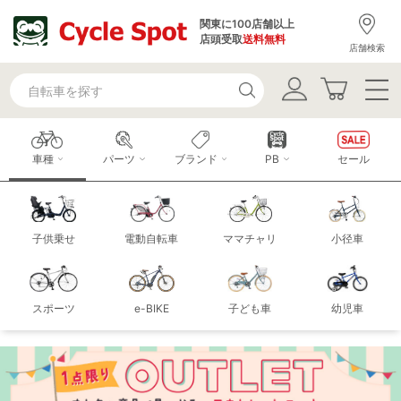
関東に100店舗以上
店頭受取
送料無料
店舗検索
車種
パーツ
ブランド
PB
セール
子供乗せ
電動自転車
ママチャリ
小径車
スポーツ
e-BIKE
子ども車
幼児車