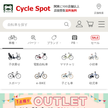
関東に100店舗以上
店頭受取
送料無料
店舗検索
車種
パーツ
ブランド
PB
セール
子供乗せ
電動自転車
ママチャリ
小径車
スポーツ
e-BIKE
子ども車
幼児車