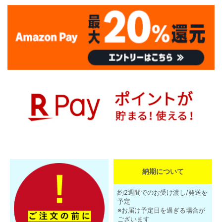
納期について
約2週間でのお受け渡し/発送を
予定
※お届け予定日を過ぎる場合が
ございます