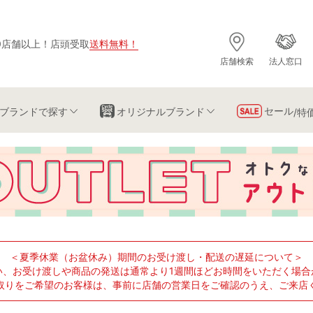
0店舗以上
！
店頭受取
送料無料
！
店舗検索
法人窓口
セール
ブランド
で探す
オリジナルブランド
/特
＜夏季休業（お盆休み）期間のお受け渡し・配送の遅延について＞
い、お受け渡しや商品の発送は通常より1週間ほどお時間をいただく場合
取りをご希望のお客様は、事前に店舗の営業日をご確認のうえ、ご来店