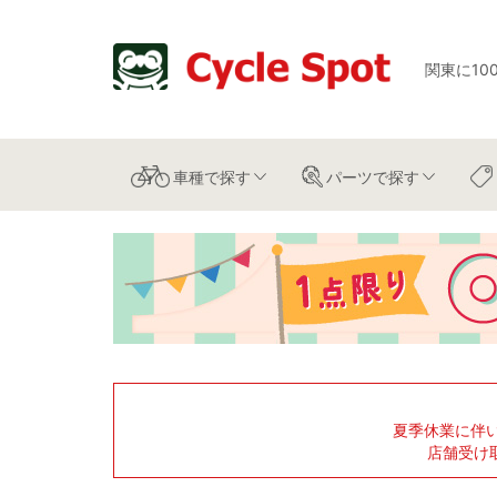
関東に10
車種
で探す
パーツ
で探す
夏季休業に伴
店舗受け