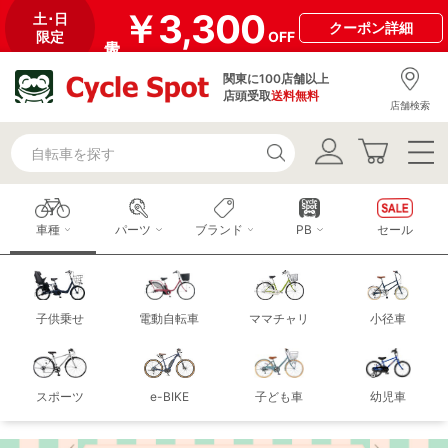
￥3,300
土･日
クーポン
詳細
限定
OFF
関東に100店舗以上
店頭受取
送料無料
店舗検索
車種
パーツ
ブランド
PB
セール
子供乗せ
電動自転車
ママチャリ
小径車
スポーツ
e-BIKE
子ども車
幼児車