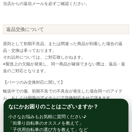
当店からの返信メールを必ずご確認ください。
返品交換について
原則として初期不良品、または間違った商品が到着した場合の返
品・交換は承っております。
それ以外については、ご対応致しかねます。
※製造上の欠陥が発覚し、同一商品が確保できない際は、返品・返
金のご対応となります。
【パーツのみ交換対応に関して】
輸送中での傷、初期不良での不具合が発生した場合同一のアイテ
ム、もしくは同等のアイテムにて交換対応させて頂きます。
その場合該当部品を着払いにて返送して頂く必要が御座いますので
なにかお困りのことはございますか？
予めご了承ください。
小さなお悩みもお気軽に質問ください♪
「街乗り自転車のオススメを教えて」
「子供用自転車の選び方を教えて」など