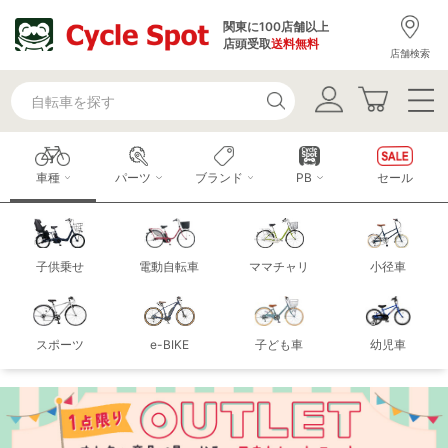
関東に100店舗以上
店頭受取
送料無料
店舗検索
車種
パーツ
ブランド
PB
セール
子供乗せ
電動自転車
ママチャリ
小径車
スポーツ
e-BIKE
子ども車
幼児車