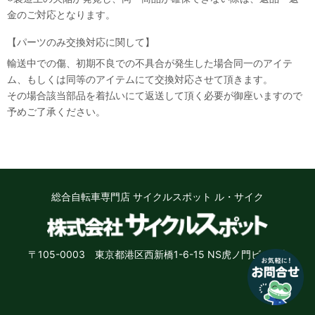
金のご対応となります。
【パーツのみ交換対応に関して】
輸送中での傷、初期不良での不具合が発生した場合同一のアイテ
ム、もしくは同等のアイテムにて交換対応させて頂きます。
その場合該当部品を着払いにて返送して頂く必要が御座いますので
なにかお困りのことはございますか？
予めご了承ください。
小さなお悩みもお気軽に質問ください♪
「街乗り自転車のオススメを教えて」
「子供用自転車の選び方を教えて」など
お問い合わせ
総合自転車専門店 サイクルスポット ル・サイク
いいえ、結構です
〒105-0003 東京都港区西新橋1-6-15 NS虎ノ門ビル8階