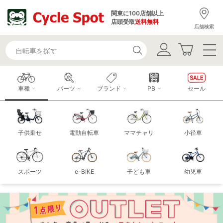
関東に100店舗以上
店頭受取
送料無料
店舗検索
車種
パーツ
ブランド
PB
セール
子供乗せ
電動自転車
ママチャリ
小径車
スポーツ
e-BIKE
子ども車
幼児車