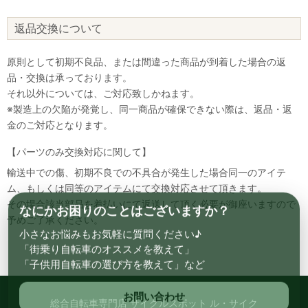
返品交換について
原則として初期不良品、または間違った商品が到着した場合の返
品・交換は承っております。
それ以外については、ご対応致しかねます。
※製造上の欠陥が発覚し、同一商品が確保できない際は、返品・返
金のご対応となります。
【パーツのみ交換対応に関して】
輸送中での傷、初期不良での不具合が発生した場合同一のアイテ
ム、もしくは同等のアイテムにて交換対応させて頂きます。
その場合該当部品を着払いにて返送して頂く必要が御座いますので
なにかお困りのことはございますか？
予めご了承ください。
小さなお悩みもお気軽に質問ください♪
「街乗り自転車のオススメを教えて」
「子供用自転車の選び方を教えて」など
お問い合わせ
総合自転車専門店 サイクルスポット ル・サイク