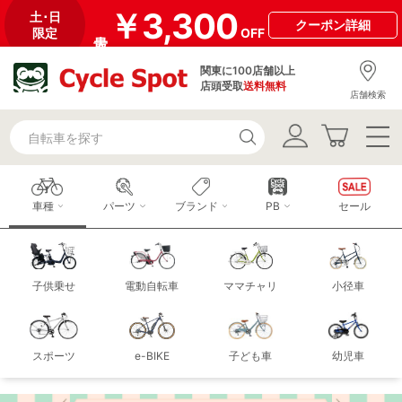
￥3,300
土･日
クーポン
詳細
限定
OFF
関東に100店舗以上
店頭受取
送料無料
店舗検索
車種
パーツ
ブランド
PB
セール
子供乗せ
電動自転車
ママチャリ
小径車
スポーツ
e-BIKE
子ども車
幼児車