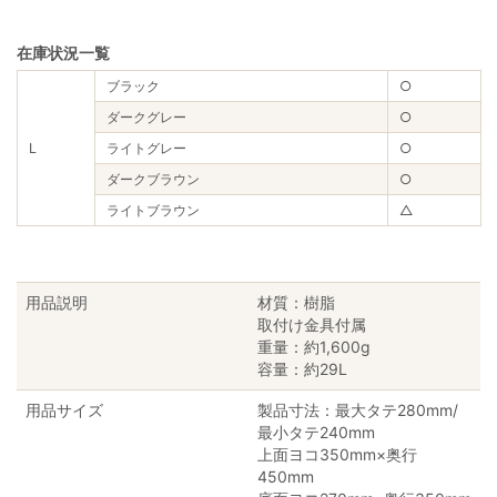
在庫状況一覧
ブラック
○
ダークグレー
○
L
ライトグレー
○
ダークブラウン
○
ライトブラウン
△
用品説明
材質：樹脂
取付け金具付属
重量：約1,600g
容量：約29L
用品サイズ
製品寸法：最大タテ280mm/
最小タテ240mm
上面ヨコ350mm×奥行
450mm