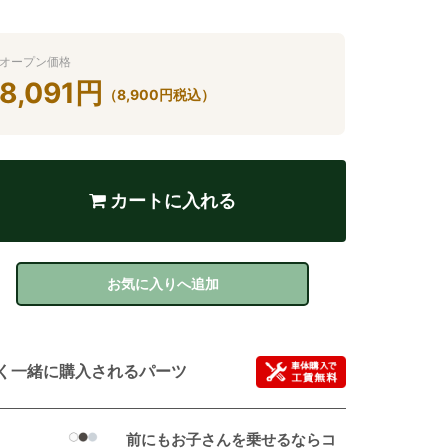
オープン価格
8,091
円
（
8,900
円
税込）
カートに入れる
お気に入りへ追加
く一緒に購入されるパーツ
前にもお子さんを乗せるならコ