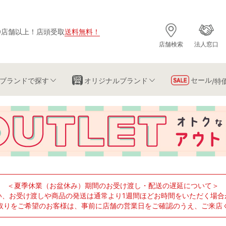
0店舗以上
！
店頭受取
送料無料
！
店舗検索
法人窓口
セール
ブランド
で探す
オリジナルブランド
/特
＜夏季休業（お盆休み）期間のお受け渡し・配送の遅延について＞
い、お受け渡しや商品の発送は通常より1週間ほどお時間をいただく場合
取りをご希望のお客様は、事前に店舗の営業日をご確認のうえ、ご来店