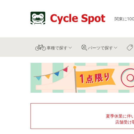
関東に10
車種
で探す
パーツ
で探す
夏季休業に伴
店舗受け