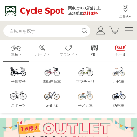
関東に100店舗以上
店頭受取
送料無料
店舗検索
車種
パーツ
ブランド
PB
セール
子供乗せ
電動自転車
ママチャリ
小径車
スポーツ
e-BIKE
子ども車
幼児車