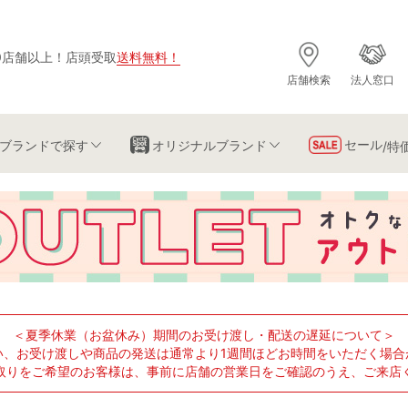
0店舗以上
！
店頭受取
送料無料
！
店舗検索
法人窓口
セール
ブランド
で探す
オリジナルブランド
/特
＜夏季休業（お盆休み）期間のお受け渡し・配送の遅延について＞
い、お受け渡しや商品の発送は通常より1週間ほどお時間をいただく場合
取りをご希望のお客様は、事前に店舗の営業日をご確認のうえ、ご来店