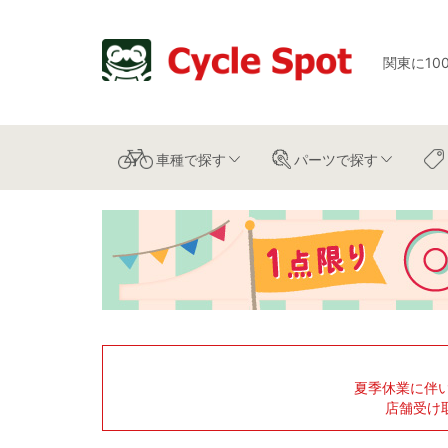
関東に10
車種
で探す
パーツ
で探す
夏季休業に伴
店舗受け