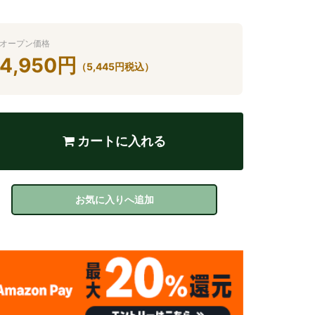
オープン価格
4,950
円
（
5,445
円
税込）
カートに入れる
お気に入りへ追加