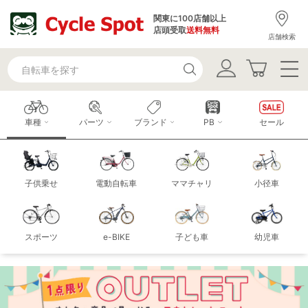
関東に100店舗以上
店頭受取
送料無料
店舗検索
車種
パーツ
ブランド
PB
セール
子供乗せ
電動自転車
ママチャリ
小径車
スポーツ
e-BIKE
子ども車
幼児車