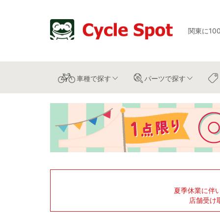
関東に10
車種
で探す
パーツ
で探す
夏季休業に伴
店舗受け