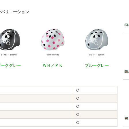
ーバリエーション
ダークグレー
ＷＨ／ＰＫ
ブルーグレー
○
○
○
○
○