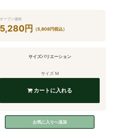
オープン価格
5,280
円
（
5,808
円
税込）
サイズバリエーション
サイズ M
カートに入れる
お気に入りへ追加