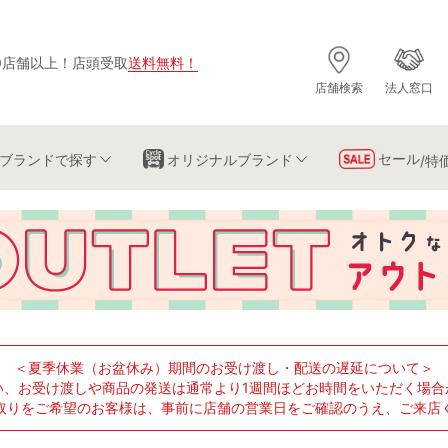
0店舗以上
！
店頭受取
送料無料
！
店舗検索
法人窓口
セール
ブランド
で探す
オリジナルブランド
/特
＜夏季休業（お盆休み）期間のお受け渡し・配送の遅延について＞
い、お受け渡しや商品の発送は通常より1週間ほどお時間をいただく場合
取りをご希望のお客様は、事前に店舗の営業日をご確認のうえ、ご来店