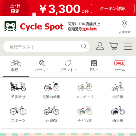
￥3,300
土･日
クーポン
詳細
限定
OFF
関東に100店舗以上
店頭受取
送料無料
店舗検索
車種
パーツ
ブランド
PB
セール
子供乗せ
電動自転車
ママチャリ
小径車
スポーツ
e-BIKE
子ども車
幼児車