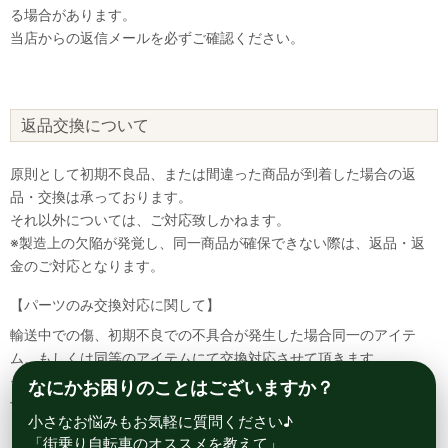
る場合があります。
当店からの返信メールを必ずご確認ください。
返品交換について
原則として初期不良品、または間違った商品が到着した場合の返
品・交換は承っております。
それ以外については、ご対応致しかねます。
※製造上の欠陥が発覚し、同一商品が確保できない際は、返品・返
金のご対応となります。
【パーツのみ交換対応に関して】
輸送中での傷、初期不良での不具合が発生した場合同一のアイテ
ム、もしくは同等のアイテムにて交換対応させて頂きます。
その場合該当部品を着払いにて返送して頂く必要が御座いますので
なにかお困りのことはございますか？
予めご了承ください。
小さなお悩みもお気軽に質問ください♪
「街乗り自転車のオススメを教えて」