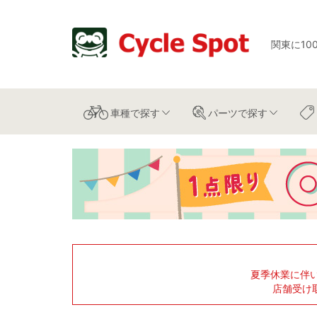
関東に10
車種
で探す
パーツ
で探す
夏季休業に伴
店舗受け