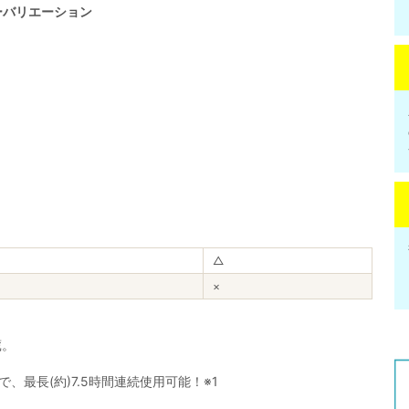
ーバリエーション
△
×
蔵。
、最長(約)7.5時間連続使用可能！※1