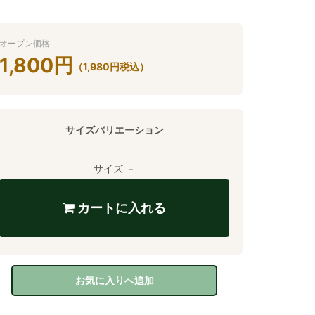
オープン価格
1,800
円
（
1,980
円
税込）
サイズバリエーション
サイズ －
カートに入れる
お気に入りへ追加