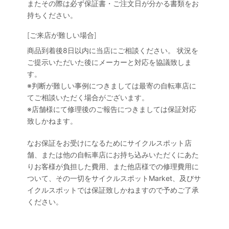
またその際は必ず保証書・ご注文日が分かる書類をお
持ちください。
[ご来店が難しい場合]
商品到着後8日以内に当店にご相談ください。 状況を
ご提示いただいた後にメーカーと対応を協議致しま
す。
※判断が難しい事例につきましては最寄の自転車店に
てご相談いただく場合がございます。
※店舗様にて修理後のご報告につきましては保証対応
致しかねます。
なお保証をお受けになるためにサイクルスポット店
舗、または他の自転車店にお持ち込みいただくにあた
りお客様が負担した費用、また他店様での修理費用に
ついて、その一切をサイクルスポットMarket、及びサ
イクルスポットでは保証致しかねますので予めご了承
ください。