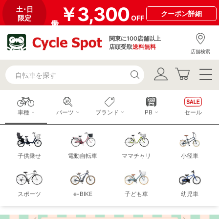
￥3,300
土･日
クーポン
詳細
限定
OFF
関東に100店舗以上
店頭受取
送料無料
店舗検索
車種
パーツ
ブランド
PB
セール
子供乗せ
電動自転車
ママチャリ
小径車
スポーツ
e-BIKE
子ども車
幼児車