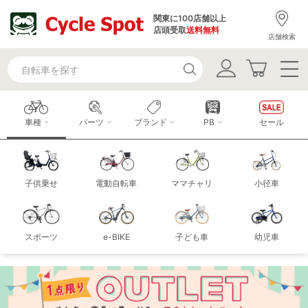
関東に100店舗以上
店頭受取
送料無料
店舗検索
車種
パーツ
ブランド
PB
セール
子供乗せ
電動自転車
ママチャリ
小径車
スポーツ
e-BIKE
子ども車
幼児車