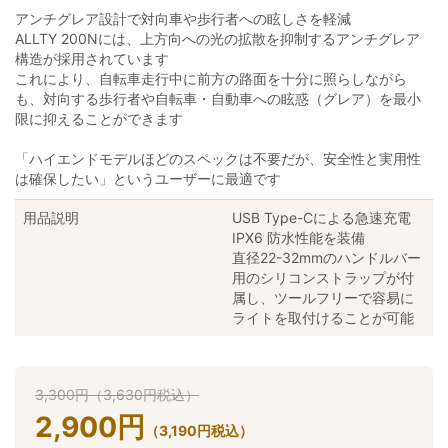
アンチグレア設計で対向車や歩行者への眩しさを軽減
ALLTY 200Nには、上方向への光の拡散を抑制するアンチグレア
構造が採用されています
これにより、自転車走行中に前方の路面を十分に照らしながら
も、対向する歩行者や自転車・自動車への眩惑（グレア）を最小
限に抑えることができます
「ハイエンドモデルほどのスペックは不要だが、安全性と実用性
は確保したい」というユーザーに最適です
用品説明
USB Type-Cによる急速充電
IPX6 防水性能を装備
直径22-32mmのハンドルバー
用のシリコンストラップが付
属し、ツールフリーで容易に
ライトを取付けることが可能
3,300
円
（
3,630
円
税込）
2,900
円
（
3,190
円
税込）