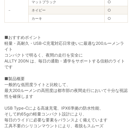
マットブラック
○
－
ネイビー
○
カーキ
○
■おすすめポイント
軽量・高耐久・USB-C充電対応日常使いに最適な200ルーメンラ
イト
コンパクトで明るく、夜間の走行を安全に
ALLTY 200N は、毎日の通勤・通学をサポートする信頼のライト
です
■製品概要
一般的な低照度ライトと比較して、
最大200ルーメンの高照度は都市部の夜間走行において十分な視認
性を確保します
USB Type-Cによる高速充電、IPX6準拠の防水性能、
そして約65gの軽量コンパクト設計により、
毎日のライドに必要な要素をバランスよく備えています
工具不要のシリコンマウントにより、着脱もスムーズ