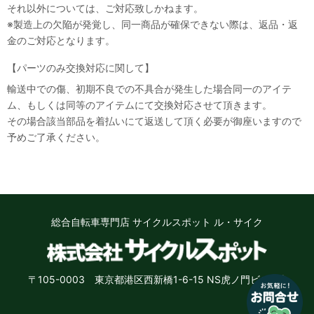
それ以外については、ご対応致しかねます。
※製造上の欠陥が発覚し、同一商品が確保できない際は、返品・返
金のご対応となります。
【パーツのみ交換対応に関して】
輸送中での傷、初期不良での不具合が発生した場合同一のアイテ
ム、もしくは同等のアイテムにて交換対応させて頂きます。
その場合該当部品を着払いにて返送して頂く必要が御座いますので
なにかお困りのことはございますか？
予めご了承ください。
小さなお悩みもお気軽に質問ください♪
「街乗り自転車のオススメを教えて」
「子供用自転車の選び方を教えて」など
お問い合わせ
総合自転車専門店 サイクルスポット ル・サイク
いいえ、結構です
〒105-0003 東京都港区西新橋1-6-15 NS虎ノ門ビル8階