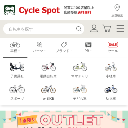
関東に100店舗以上
店頭受取
送料無料
店舗検索
車種
パーツ
ブランド
PB
セール
子供乗せ
電動自転車
ママチャリ
小径車
スポーツ
e-BIKE
子ども車
幼児車