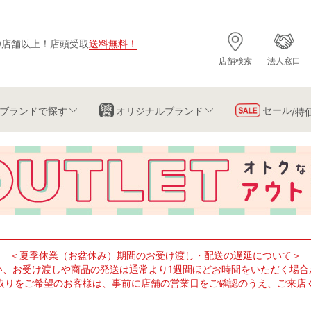
0店舗以上
！
店頭受取
送料無料
！
店舗検索
法人窓口
セール
ブランド
で探す
オリジナルブランド
/特
＜夏季休業（お盆休み）期間のお受け渡し・配送の遅延について＞
い、お受け渡しや商品の発送は通常より1週間ほどお時間をいただく場合
取りをご希望のお客様は、事前に店舗の営業日をご確認のうえ、ご来店