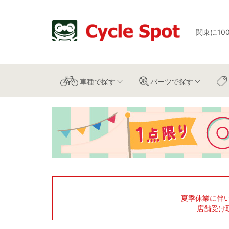
関東に10
車種
で探す
パーツ
で探す
夏季休業に伴
店舗受け