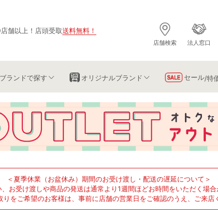
0店舗以上
！
店頭受取
送料無料
！
店舗検索
法人窓口
セール
ブランド
で探す
オリジナルブランド
/特
＜夏季休業（お盆休み）期間のお受け渡し・配送の遅延について＞
い、お受け渡しや商品の発送は通常より1週間ほどお時間をいただく場合
取りをご希望のお客様は、事前に店舗の営業日をご確認のうえ、ご来店