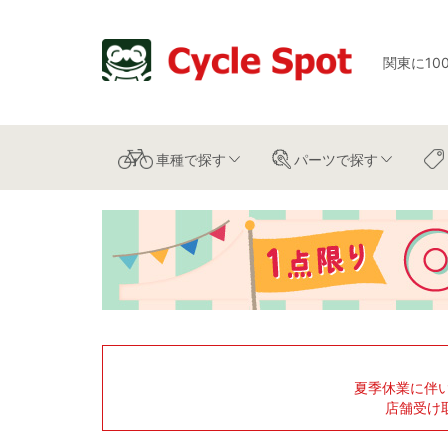
関東に10
車種
で探す
パーツ
で探す
夏季休業に伴
店舗受け