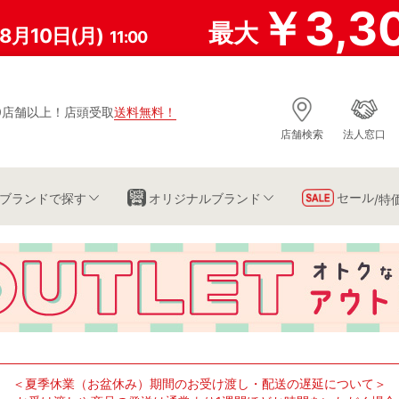
￥3,3
最大
8月10日(月)
11:00
0店舗以上
！
店頭受取
送料無料
！
店舗検索
法人窓口
セール
ブランド
で探す
オリジナルブランド
/特
＜夏季休業（お盆休み）期間のお受け渡し・配送の遅延について＞