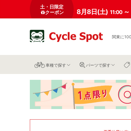
土・日限定
8月8日(土)
～
11:00
クーポン
関東に10
車種
で探す
パーツ
で探す