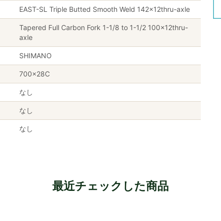
EAST-SL Triple Butted Smooth Weld 142x12thru-axle
Tapered Full Carbon Fork 1-1/8 to 1-1/2 100x12thru-
axle
SHIMANO
700×28C
なし
なし
なし
最近チェックした商品