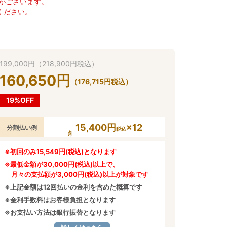
がございます。
ください。
199,000
円
（
218,900
円
税込）
160,650
円
（
176,715
円
税込）
19%OFF
15,400円
×12
分割払い例
税込
※初回のみ15,549円(税込)となります
※最低金額が30,000円(税込)以上で、
月々の支払額が3,000円(税込)以上が対象です
※上記金額は12回払いの金利を含めた概算です
※金利手数料はお客様負担となります
※お支払い方法は銀行振替となります