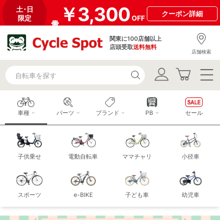
￥3,300
土･日
クーポン
詳細
限定
OFF
関東に100店舗以上
店頭受取
送料無料
店舗検索
車種
パーツ
ブランド
PB
セール
子供乗せ
電動自転車
ママチャリ
小径車
スポーツ
e-BIKE
子ども車
幼児車