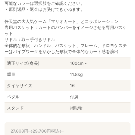
可能なカラーは選択肢をご確認ください。
・原則返品・返金はお受けできかねます。
任天堂の大人気ゲーム「マリオカート」とコラボレーション
専用バスケット：カートのバンパーをイメージさせる専用バスケ
ット
サドル：取っ手付きサドル
全体的な形状：ハンドル、バスケット、フレーム、ドロヨケステ
ーはパイプワークを活かした形状で全体的なカート感を演出
適正サイズ(身長)
100cm -
重量
11.8kg
タイヤサイズ
16
ペダル
付属
スタンド
補助輪
27,000
円
（
29,700
円
税込）