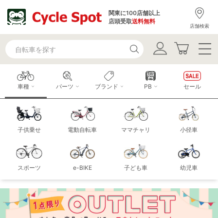
関東に100店舗以上
店頭受取
送料無料
店舗検索
車種
パーツ
ブランド
PB
セール
子供乗せ
電動自転車
ママチャリ
小径車
スポーツ
e-BIKE
子ども車
幼児車