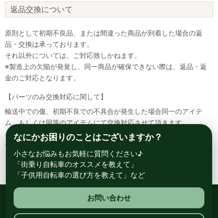
返品交換について
原則として初期不良品、または間違った商品が到着した場合の返
品・交換は承っております。
それ以外については、ご対応致しかねます。
※製造上の欠陥が発覚し、同一商品が確保できない際は、返品・返
金のご対応となります。
【パーツのみ交換対応に関して】
輸送中での傷、初期不良での不具合が発生した場合同一のアイテ
ム、もしくは同等のアイテムにて交換対応させて頂きます。
その場合該当部品を着払いにて返送して頂く必要が御座いますので
なにかお困りのことはございますか？
予めご了承ください。
小さなお悩みもお気軽に質問ください♪
「街乗り自転車のオススメを教えて」
「子供用自転車の選び方を教えて」など
お問い合わせ
総合自転車専門店 サイクルスポット ル・サイク