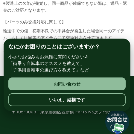
※製造上の欠陥が発覚し、同一商品が確保できない際は、返品・返
金のご対応となります。
【パーツのみ交換対応に関して】
輸送中での傷、初期不良での不具合が発生した場合同一のアイテ
ム、もしくは同等のアイテムにて交換対応させて頂きます。
その場合該当部品を着払いにて返送して頂く必要が御座いますので
なにかお困りのことはございますか？
予めご了承ください。
小さなお悩みもお気軽に質問ください♪
「街乗り自転車のオススメを教えて」
「子供用自転車の選び方を教えて」など
お問い合わせ
総合自転車専門店 サイクルスポット ル・サイク
いいえ、結構です
〒105-0003 東京都港区西新橋1-6-15 NS虎ノ門ビル8階