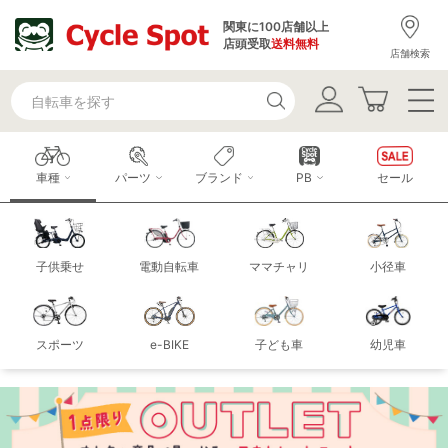
関東に100店舗以上
店頭受取
送料無料
店舗検索
車種
パーツ
ブランド
PB
セール
子供乗せ
電動自転車
ママチャリ
小径車
スポーツ
e-BIKE
子ども車
幼児車