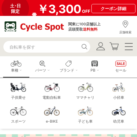
￥3,300
土･日
クーポン
詳細
限定
OFF
関東に100店舗以上
店頭受取
送料無料
店舗検索
車種
パーツ
ブランド
PB
セール
子供乗せ
電動自転車
ママチャリ
小径車
スポーツ
e-BIKE
子ども車
幼児車