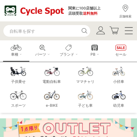
関東に100店舗以上
店頭受取
送料無料
店舗検索
車種
パーツ
ブランド
PB
セール
子供乗せ
電動自転車
ママチャリ
小径車
スポーツ
e-BIKE
子ども車
幼児車