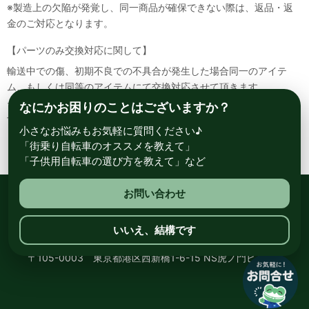
※製造上の欠陥が発覚し、同一商品が確保できない際は、返品・返
金のご対応となります。
【パーツのみ交換対応に関して】
輸送中での傷、初期不良での不具合が発生した場合同一のアイテ
ム、もしくは同等のアイテムにて交換対応させて頂きます。
その場合該当部品を着払いにて返送して頂く必要が御座いますので
なにかお困りのことはございますか？
予めご了承ください。
小さなお悩みもお気軽に質問ください♪
「街乗り自転車のオススメを教えて」
「子供用自転車の選び方を教えて」など
お問い合わせ
総合自転車専門店 サイクルスポット ル・サイク
いいえ、結構です
〒105-0003 東京都港区西新橋1-6-15 NS虎ノ門ビル8階