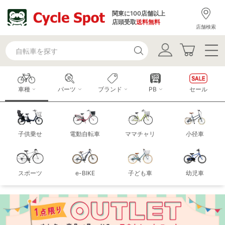
関東に100店舗以上
店頭受取
送料無料
店舗検索
車種
パーツ
ブランド
PB
セール
子供乗せ
電動自転車
ママチャリ
小径車
スポーツ
e-BIKE
子ども車
幼児車