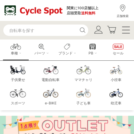
関東に100店舗以上
店頭受取
送料無料
店舗検索
車種
パーツ
ブランド
PB
セール
子供乗せ
電動自転車
ママチャリ
小径車
スポーツ
e-BIKE
子ども車
幼児車