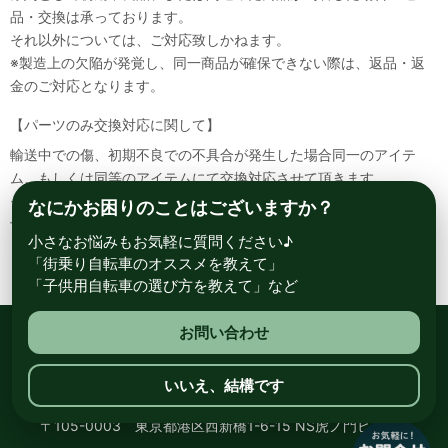
品・交換は承っております。
それ以外については、ご対応致しかねます。
※製造上の欠陥が発覚し、同一商品が確保できない際は、返品・返
金のご対応となります。
【パーツのみ交換対応に関して】
輸送中での傷、初期不良での不具合が発生した場合同一のアイテ
ム、もしくは同等のアイテムにて交換対応させて頂きます。
その場合該当部品を着払いにて返送して頂く必要が御座いますので
なにかお困りのことはございますか？
予めご了承ください。
小さなお悩みもお気軽に質問ください♪
「街乗り自転車のオススメを教えて」
「子供用自転車の選び方を教えて」など
お問い合わせ
総合自転車専門店 サイクルスポット ル・サイク
いいえ、結構です
〒105-0003 東京都港区西新橋1-6-15 NS虎ノ門ビル8階