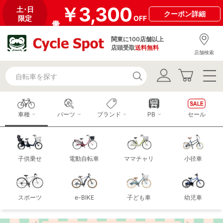
￥3,300
土･日
クーポン
詳細
限定
OFF
関東に100店舗以上
店頭受取
送料無料
店舗検索
車種
パーツ
ブランド
PB
セール
子供乗せ
電動自転車
ママチャリ
小径車
スポーツ
e-BIKE
子ども車
幼児車