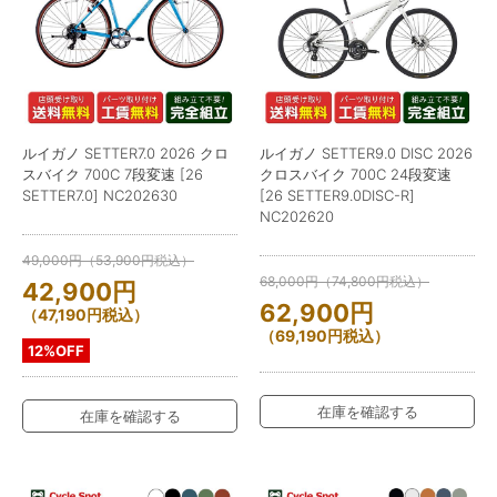
ルイガノ SETTER7.0 2026 クロ
ルイガノ SETTER9.0 DISC 2026
スバイク 700C 7段変速 [26
クロスバイク 700C 24段変速
SETTER7.0] NC202630
[26 SETTER9.0DISC-R]
NC202620
49,000
円
（
53,900
円
税込）
68,000
円
（
74,800
円
税込）
42,900
円
62,900
円
（
47,190
円
税込）
（
69,190
円
税込）
12%OFF
在庫を確認する
在庫を確認する