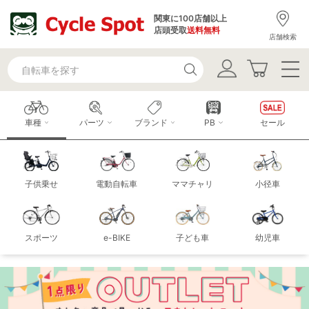
関東に100店舗以上
店頭受取
送料無料
店舗検索
車種
パーツ
ブランド
PB
セール
子供乗せ
電動自転車
ママチャリ
小径車
スポーツ
e-BIKE
子ども車
幼児車