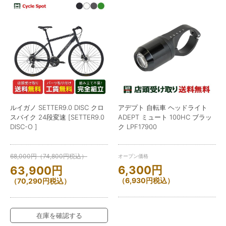
ルイガノ SETTER9.0 DISC クロ
アデプト 自転車 ヘッドライト
スバイク 24段変速 [SETTER9.0
ADEPT ミュート 100HC ブラッ
DISC-O ]
ク LPF17900
68,000
円
（
74,800
円
税込）
オープン価格
6,300
円
63,900
円
（
6,930
円
税込）
（
70,290
円
税込）
在庫を確認する