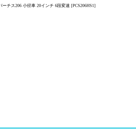
パーチス206 小径車 20インチ 6段変速 [PCS206HS1]