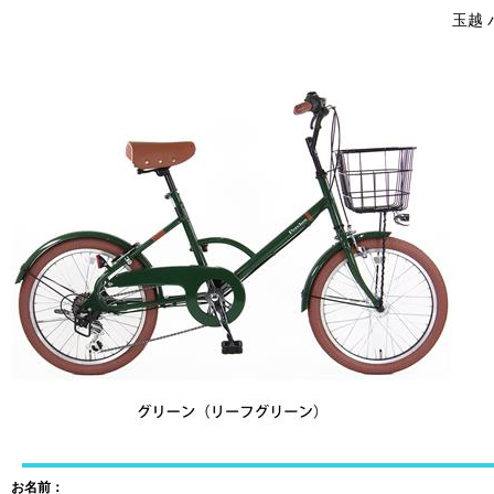
玉越 
お名前：