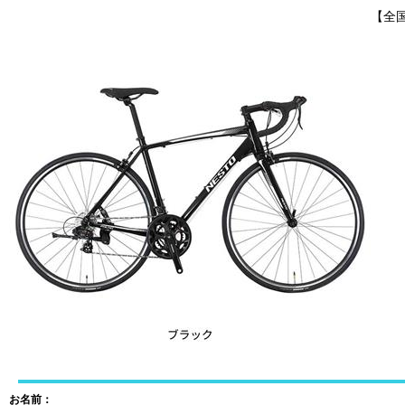
【全国
お名前：