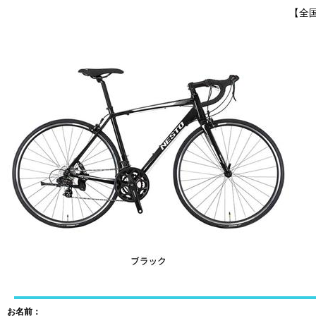
【全国
お名前：