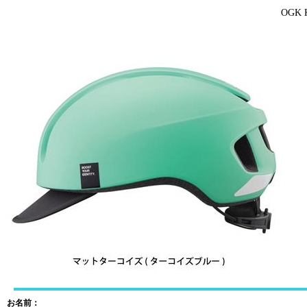
OGK
お名前：