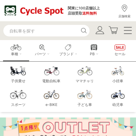
関東に100店舗以上
店頭受取
送料無料
店舗検索
車種
パーツ
ブランド
PB
セール
子供乗せ
電動自転車
ママチャリ
小径車
スポーツ
e-BIKE
子ども車
幼児車