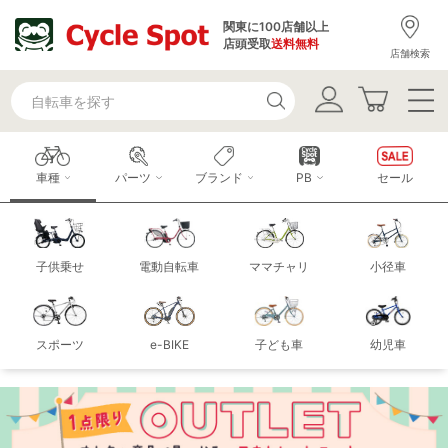
関東に100店舗以上
店頭受取
送料無料
店舗検索
車種
パーツ
ブランド
PB
セール
子供乗せ
電動自転車
ママチャリ
小径車
スポーツ
e-BIKE
子ども車
幼児車