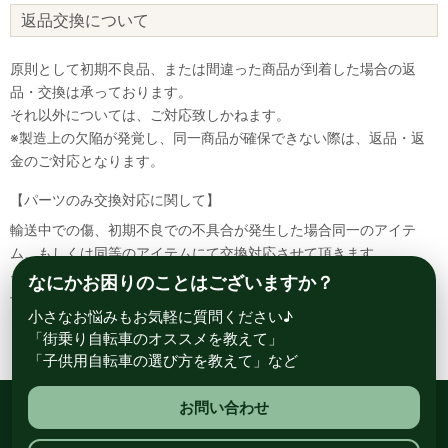
返品交換について
原則として初期不良品、または間違った商品が到着した場合の返
品・交換は承っております。
それ以外については、ご対応致しかねます。
※製造上の欠陥が発覚し、同一商品が確保できない際は、返品・返
金のご対応となります。
【パーツのみ交換対応に関して】
輸送中での傷、初期不良での不具合が発生した場合同一のアイテ
ム、もしくは同等のアイテムにて交換対応させて頂きます。
その場合該当部品を着払いにて返送して頂く必要が御座いますので
なにかお困りのことはございますか？
予めご了承ください。
小さなお悩みもお気軽に質問ください♪
「街乗り自転車のオススメを教えて」
「子供用自転車の選び方を教えて」など
お問い合わせ
総合自転車専門店 サイクルスポット ル・サイク