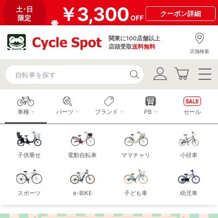
￥3,300
土･日
クーポン
詳細
限定
OFF
関東に100店舗以上
店頭受取
送料無料
店舗検索
車種
パーツ
ブランド
PB
セール
子供乗せ
電動自転車
ママチャリ
小径車
スポーツ
e-BIKE
子ども車
幼児車