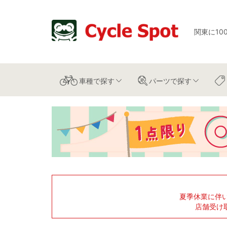
関東に10
車種
で探す
パーツ
で探す
夏季休業に伴
店舗受け