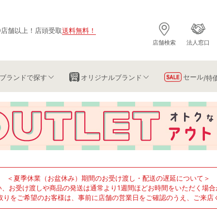
0店舗以上
！
店頭受取
送料無料
！
店舗検索
法人窓口
セール
ブランド
で探す
オリジナルブランド
/特
＜夏季休業（お盆休み）期間のお受け渡し・配送の遅延について＞
い、お受け渡しや商品の発送は通常より1週間ほどお時間をいただく場合
取りをご希望のお客様は、事前に店舗の営業日をご確認のうえ、ご来店