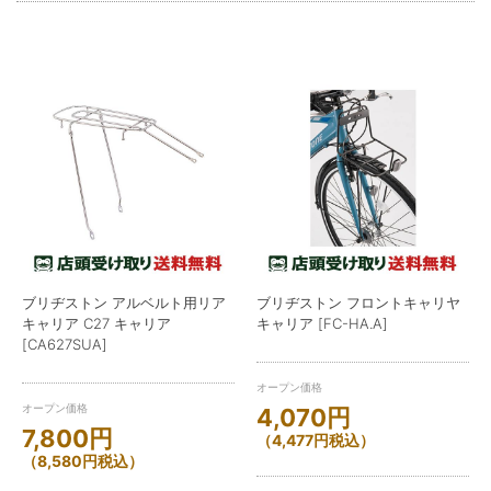
ブリヂストン アルベルト用リア
ブリヂストン フロントキャリヤ
キャリア C27 キャリア
キャリア [FC-HA.A]
[CA627SUA]
オープン価格
オープン価格
4,070
円
7,800
円
（
4,477
円
税込）
（
8,580
円
税込）