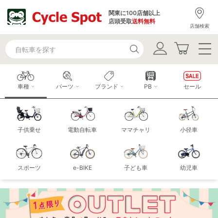
関東に100店舗以上
店頭受取
送料無料
店舗検索
車種
パーツ
ブランド
PB
セール
子供乗せ
電動自転車
ママチャリ
小径車
スポーツ
e-BIKE
子ども車
幼児車