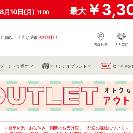
￥3,3
最大
8月10日(月)
11:00
0店舗以上
！
店頭受取
送料無料
！
店舗検索
法人窓口
セール
ブランド
で探す
オリジナルブランド
/特
＜夏季休業（お盆休み）期間のお受け渡し・配送の遅延について＞