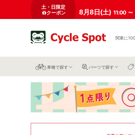
土・日限定
8月8日(土)
～
11:00
クーポン
関東に10
車種
で探す
パーツ
で探す