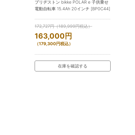
ブリヂストン bikke POLAR e 子供乗せ
電動自転車 15.4Ah 20インチ [BP0C44]
172,727
円
（
189,999
円
税込）
163,000
円
（
179,300
円
税込）
在庫を確認する