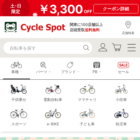
￥3,300
土･日
クーポン
詳細
限定
OFF
関東に100店舗以上
店頭受取
送料無料
店舗検索
車種
パーツ
ブランド
PB
セール
子供乗せ
電動自転車
ママチャリ
小径車
スポーツ
e-BIKE
子ども車
幼児車