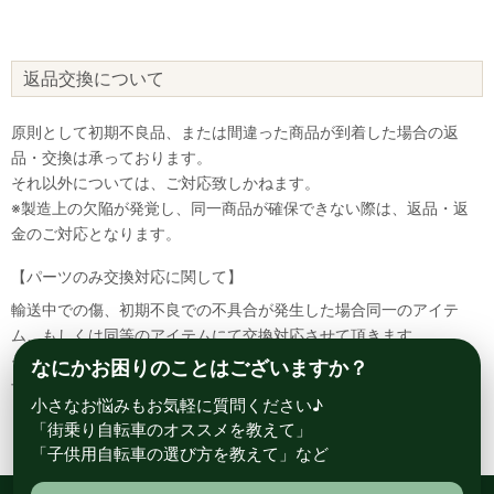
返品交換について
原則として初期不良品、または間違った商品が到着した場合の返
品・交換は承っております。
それ以外については、ご対応致しかねます。
※製造上の欠陥が発覚し、同一商品が確保できない際は、返品・返
金のご対応となります。
【パーツのみ交換対応に関して】
輸送中での傷、初期不良での不具合が発生した場合同一のアイテ
ム、もしくは同等のアイテムにて交換対応させて頂きます。
その場合該当部品を着払いにて返送して頂く必要が御座いますので
なにかお困りのことはございますか？
予めご了承ください。
小さなお悩みもお気軽に質問ください♪
「街乗り自転車のオススメを教えて」
「子供用自転車の選び方を教えて」など