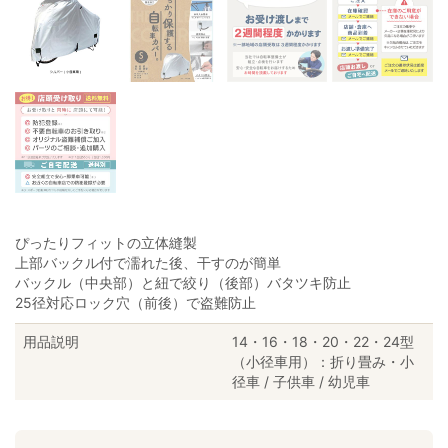
ぴったりフィットの立体縫製
上部バックル付で濡れた後、干すのが簡単
バックル（中央部）と紐で絞り（後部）バタツキ防止
25径対応ロック穴（前後）で盗難防止
用品説明
14・16・18・20・22・24型
（小径車用）：折り畳み・小
径車 / 子供車 / 幼児車